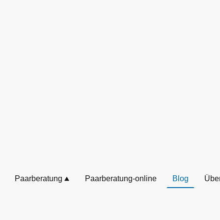
Paarberatung
Paarberatung-online
Blog
Übe